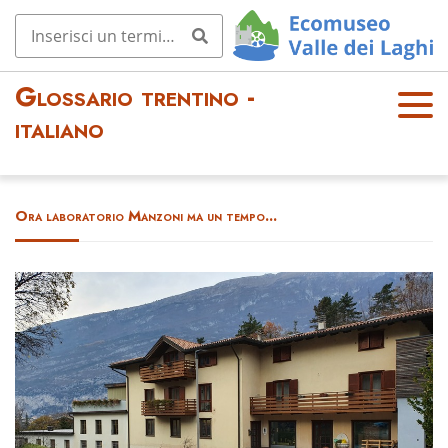
Glossario trentino -
OPE
italiano
N
MEN
U
Ora laboratorio Manzoni ma un tempo...