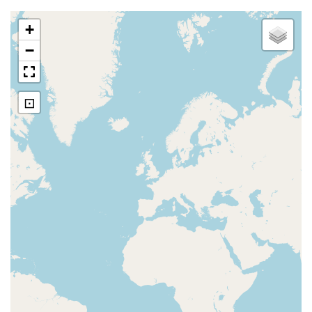
Derivazione "Molin del Pero"
+
−
Paratoia presso il "Molin del Pero"
⊡
Pietra con feritoia