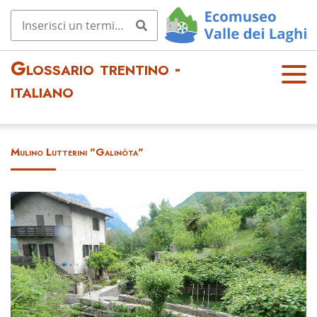
Glossario trentino -
OPE
italiano
N
MEN
U
Mulino Lutterini "Galinòta"