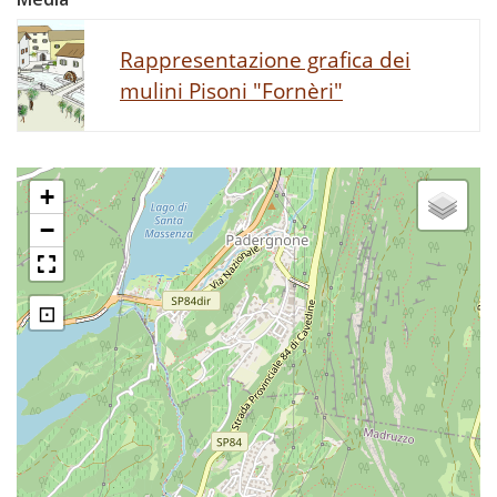
Rappresentazione grafica dei
mulini Pisoni "Fornèri"
+
−
⊡