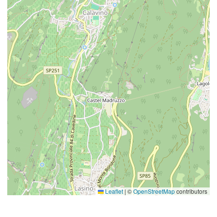
Leaflet
|
©
OpenStreetMap
contributors