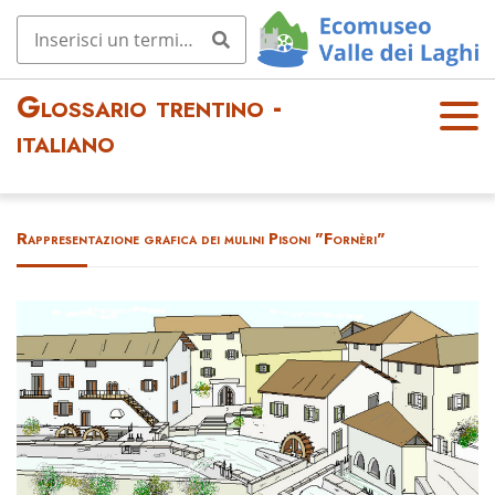
Glossario trentino -
OPE
italiano
N
MEN
U
Rappresentazione grafica dei mulini Pisoni "Fornèri"