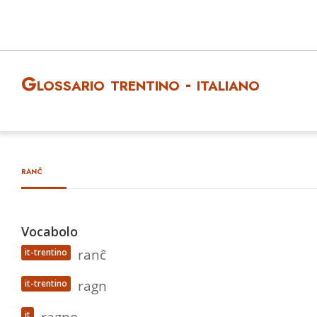
Glossario trentino - italiano
ranĉ
Vocabolo
ranĉ
it-trentino
ragn
it-trentino
ragno
it