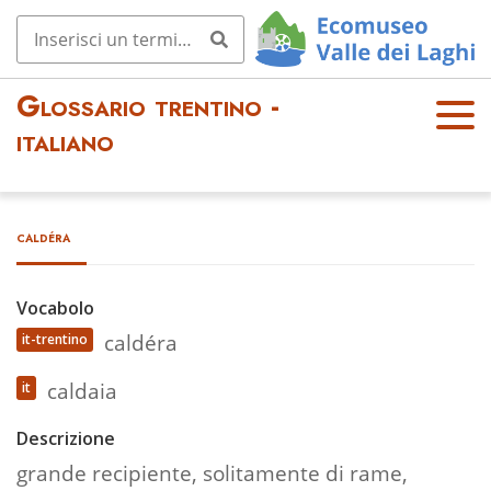
Glossario trentino -
OPE
italiano
N
MEN
U
caldéra
Vocabolo
caldéra
it-trentino
caldaia
it
Descrizione
grande recipiente, solitamente di rame,