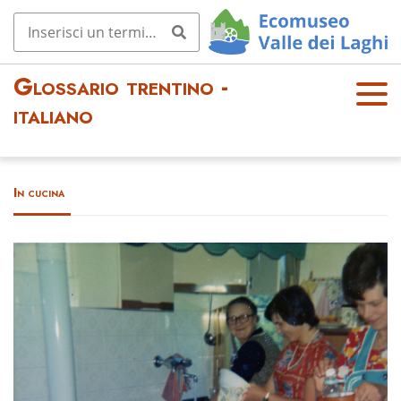
Glossario trentino -
OPE
italiano
N
MEN
U
In cucina