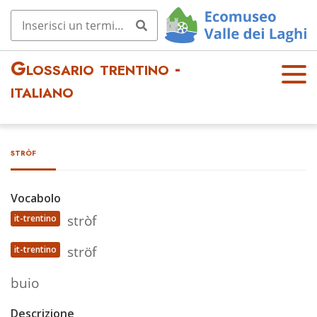
Glossario trentino -
OPE
italiano
N
MEN
U
stròf
Vocabolo
stròf
it-trentino
ströf
it-trentino
buio
Descrizione