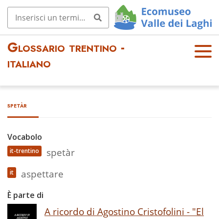
Glossario trentino -
OPE
italiano
N
MEN
U
spetàr
Vocabolo
spetàr
it-trentino
aspettare
it
È parte di
A ricordo di Agostino Cristofolini - "El