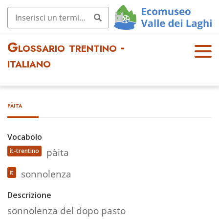
Glossario trentino -
OPE
italiano
N
MEN
U
pàita
Vocabolo
pàita
it-trentino
sonnolenza
it
Descrizione
sonnolenza del dopo pasto