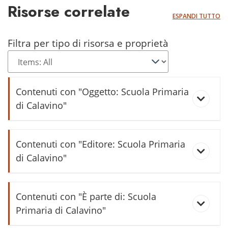
Risorse correlate
ESPANDI TUTTO
Filtra per tipo di risorsa e proprietà
Contenuti con "Oggetto: Scuola Primaria
di Calavino"
Adozione orario unico nelle scuole
Contenuti con "Editore: Scuola Primaria
elementari
di Calavino"
Gli archivi delle scuole elementari
Calavino una volta
trentine: censimento descrittivo
Contenuti con "È parte di: Scuola
Primaria di Calavino"
Relazione finale 1963/64