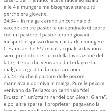
alle 4 a mungere ma bisognava stare zitti
perché era giovane.
24:34 – In malga c’erano un centinaio di
vacche con tre pastori e un centinaio di capre
con un pastore. I pastori erano giovani
inesperti e spesso doveva aiutarli a mungere.
C’erano anche 6/7 maiali ai quali si davano i
sieri [prodotto di scarto della lavorazione del
latte]. Le vacche venivano da Terlago e la
malga era gestita da una Direzione.
25:23 - Anche il pastore delle pecore
mangiava e dormiva in malga. Pure le pecore
venivano da Terlago: un centinaio “del
Brustolin”, un’ottantina “del por Gioani Giane”,
e poi altre sparse. I proprietari pagavano la
loro quota per il pastore ed erano separati dai