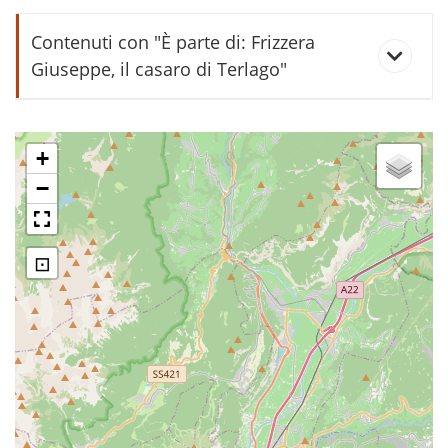
marèl
Contenuti con "È parte di: Frizzera
Giuseppe, il casaro di Terlago"
arquanti
+
−
arzarìr
binàr
⊡
bò
bòcia
botér