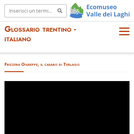
Glossario trentino -
OPE
italiano
N
MEN
U
Frizzera Giuseppe, il casaro di Terlago