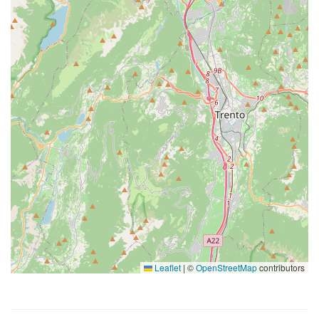
brusà
calzòt
capinàr
caseràda
cavezzaia (cavezaia)
cèla
Leaflet
|
©
OpenStreetMap
contributors
ciòpa