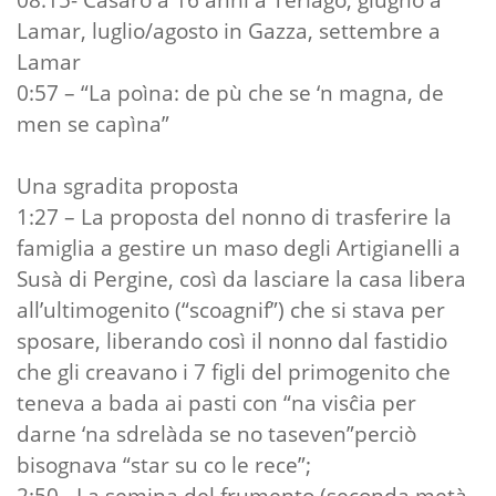
Lamar, luglio/agosto in Gazza, settembre a
Lamar
0:57 – “La poìna: de pù che se ‘n magna, de
men se capìna”
Una sgradita proposta
1:27 – La proposta del nonno di trasferire la
famiglia a gestire un maso degli Artigianelli a
Susà di Pergine, così da lasciare la casa libera
all’ultimogenito (“scoagnif”) che si stava per
sposare, liberando così il nonno dal fastidio
che gli creavano i 7 figli del primogenito che
teneva a bada ai pasti con “na visĉia per
darne ‘na sdrelàda se no taseven”perciò
bisognava “star su co le rece”;
2:50 - La semina del frumento (seconda metà