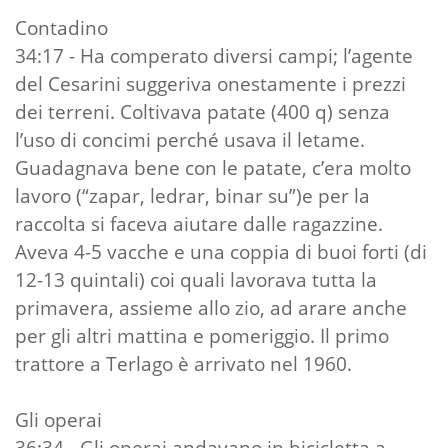
Contadino
34:17 - Ha comperato diversi campi; l’agente
del Cesarini suggeriva onestamente i prezzi
dei terreni. Coltivava patate (400 q) senza
l’uso di concimi perché usava il letame.
Guadagnava bene con le patate, c’era molto
lavoro (“zapar, ledrar, binar su”)e per la
raccolta si faceva aiutare dalle ragazzine.
Aveva 4-5 vacche e una coppia di buoi forti (di
12-13 quintali) coi quali lavorava tutta la
primavera, assieme allo zio, ad arare anche
per gli altri mattina e pomeriggio. Il primo
trattore a Terlago è arrivato nel 1960.
Gli operai
36:34 - Gli operai andavano in bicicletta a