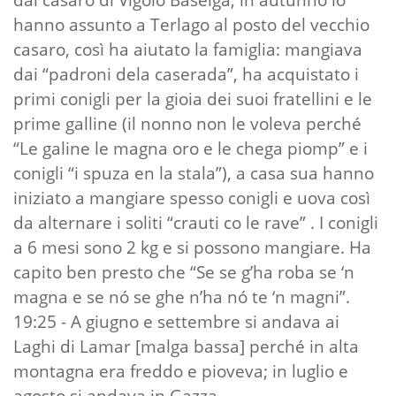
hanno assunto a Terlago al posto del vecchio
casaro, così ha aiutato la famiglia: mangiava
dai “padroni dela caserada”, ha acquistato i
primi conigli per la gioia dei suoi fratellini e le
prime galline (il nonno non le voleva perché
“Le galine le magna oro e le chega piomp” e i
conigli “i spuza en la stala”), a casa sua hanno
iniziato a mangiare spesso conigli e uova così
da alternare i soliti “crauti co le rave” . I conigli
a 6 mesi sono 2 kg e si possono mangiare. Ha
capito ben presto che “Se se g’ha roba se ‘n
magna e se nó se ghe n’ha nó te ‘n magni”.
19:25 - A giugno e settembre si andava ai
Laghi di Lamar [malga bassa] perché in alta
montagna era freddo e pioveva; in luglio e
agosto si andava in Gazza.