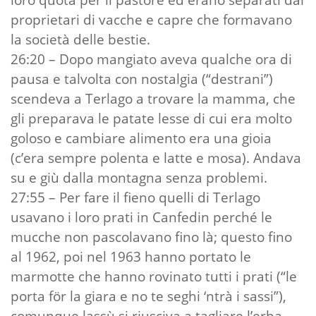
proprietari di vacche e capre che formavano
la società delle bestie.
26:20 – Dopo mangiato aveva qualche ora di
pausa e talvolta con nostalgia (“destrani”)
scendeva a Terlago a trovare la mamma, che
gli preparava le patate lesse di cui era molto
goloso e cambiare alimento era una gioia
(c’era sempre polenta e latte e mosa). Andava
su e giù dalla montagna senza problemi.
27:55 – Per fare il fieno quelli di Terlago
usavano i loro prati in Canfedin perché le
mucche non pascolavano fino là; questo fino
al 1962, poi nel 1963 hanno portato le
marmotte che hanno rovinato tutti i prati (“le
porta för la giara e no te seghi ‘ntrà i sassi”),
comunque lassù si riusciva a tagliare l’erba