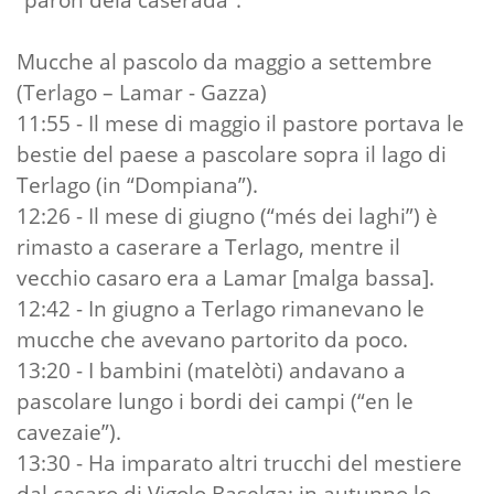
Mucche al pascolo da maggio a settembre
(Terlago – Lamar - Gazza)
11:55 - Il mese di maggio il pastore portava le
bestie del paese a pascolare sopra il lago di
Terlago (in “Dompiana”).
12:26 - Il mese di giugno (“més dei laghi”) è
rimasto a caserare a Terlago, mentre il
vecchio casaro era a Lamar [malga bassa].
12:42 - In giugno a Terlago rimanevano le
mucche che avevano partorito da poco.
13:20 - I bambini (matelòti) andavano a
pascolare lungo i bordi dei campi (“en le
cavezaie”).
13:30 - Ha imparato altri trucchi del mestiere
dal casaro di Vigolo Baselga; in autunno lo