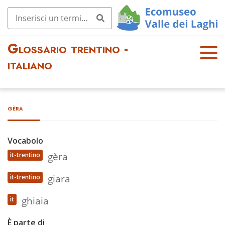
Glossario trentino -
OPE
italiano
N
MEN
U
gèra
Vocabolo
gèra
it-trentino
giara
it-trentino
ghiaia
it
È parte di