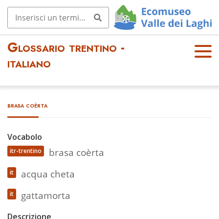
Glossario trentino -
OPE
italiano
N
MEN
U
brasa coèrta
Vocabolo
brasa coèrta
itr-trentino
acqua cheta
it
gattamorta
it
Descrizione