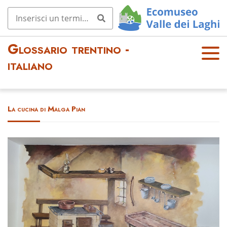
Glossario trentino -
OPE
italiano
N
MEN
U
La cucina di Malga Pian