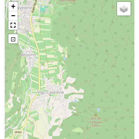
+
−
⊡