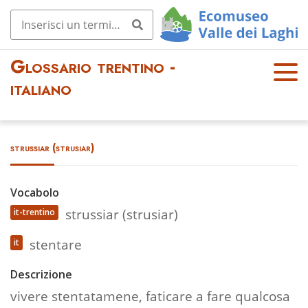
Glossario trentino -
OPE
italiano
N
MEN
U
strussiar (strusiar)
Vocabolo
strussiar (strusiar)
it-trentino
stentare
it
Descrizione
vivere stentatamene, faticare a fare qualcosa