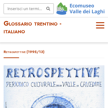
Glossario trentino -
OPE
italiano
N
MEN
U
Retrospettive (1995/13)