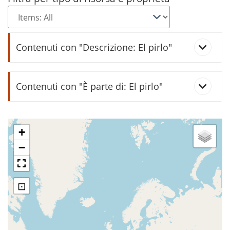
Contenuti con "Descrizione: El pirlo"
Il "pirlo" da tavolo
Contenuti con "È parte di: El pirlo"
bòcia
+
−
caradór
ciòdo
⊡
entortolàr