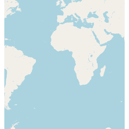
gavéta
pirlo
pónta
tegnìr