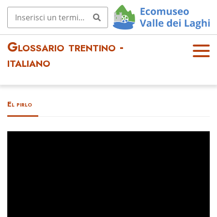
Glossario trentino -
OPE
italiano
N
MEN
U
El pirlo