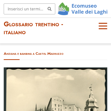
Glossario trentino -
OPE
italiano
N
MEN
U
Anziana e bambina a Castel Madruzzo