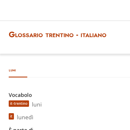
Glossario trentino - italiano
luni
Vocabolo
luni
it-trentino
lunedì
it