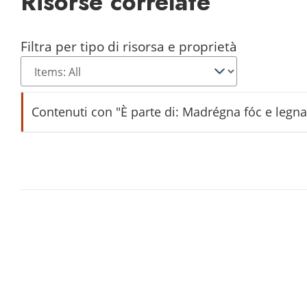
Risorse correlate
Filtra per tipo di risorsa e proprietà
Contenuti con "È parte di: Madrégna fóc e legna, 
brusar
föc
madrégna
stizzàr (stizàr)