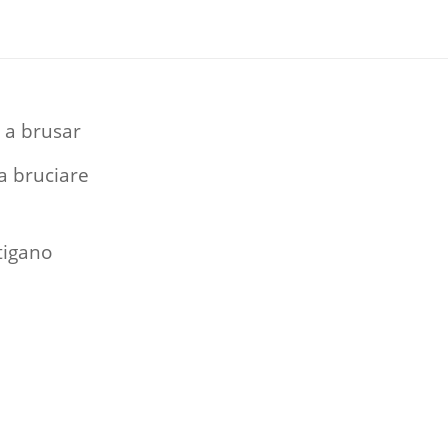
i a brusar
 a bruciare
itigano