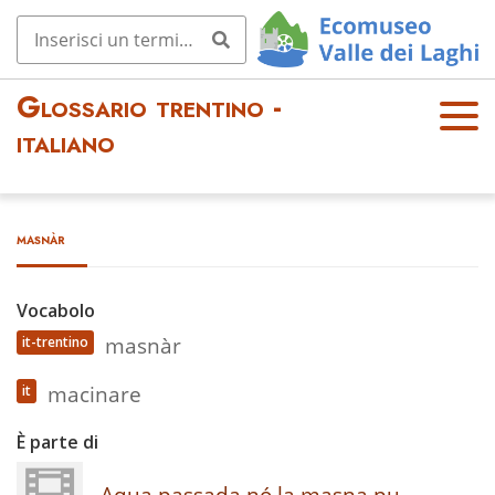
Glossario trentino -
OPE
italiano
N
MEN
U
masnàr
Vocabolo
masnàr
it-trentino
macinare
it
È parte di
Aqua passada nó la masna pu