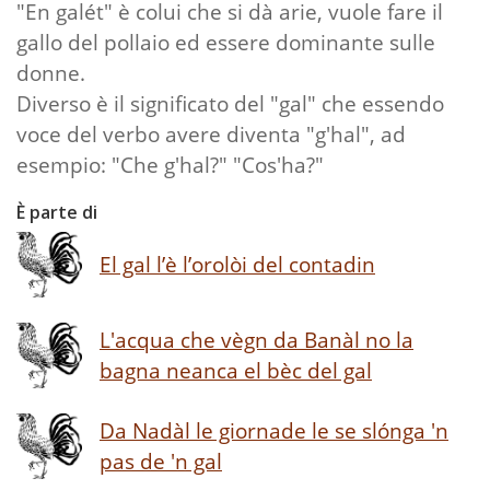
"En galét" è colui che si dà arie, vuole fare il
gallo del pollaio ed essere dominante sulle
donne.
Diverso è il significato del "gal" che essendo
voce del verbo avere diventa "g'hal", ad
esempio: "Che g'hal?" "Cos'ha?"
È parte di
El gal l’è l’orolòi del contadin
L'acqua che vègn da Banàl no la
bagna neanca el bèc del gal
Da Nadàl le giornade le se slónga 'n
pas de 'n gal