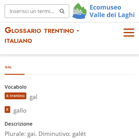
Glossario trentino -
OPE
italiano
N
MEN
U
gal
Vocabolo
gal
it-trentino
gallo
it
Descrizione
Plurale: gai. Diminutivo: galét