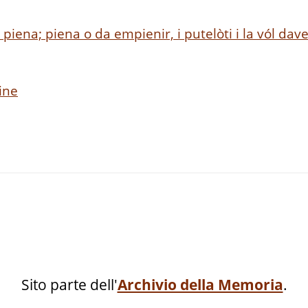
piena; piena o da empienir, i putelòti i la vól dave
ine
Sito parte dell'
Archivio della Memoria
.