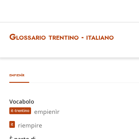
Glossario trentino - italiano
empienìr
Vocabolo
empienìr
it-trentino
riempire
it