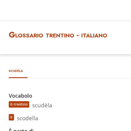
Glossario trentino - italiano
scudèla
Vocabolo
scudèla
it-trentino
scodella
it