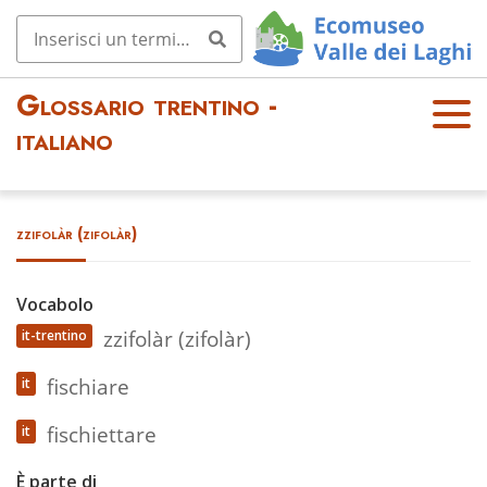
Glossario trentino -
OPE
italiano
N
MEN
U
zzifolàr (zifolàr)
Vocabolo
zzifolàr (zifolàr)
it-trentino
fischiare
it
fischiettare
it
È parte di