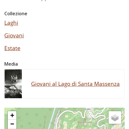
Collezione
Laghi
Giovani
Estate
Media
Giovani al Lago di Santa Massenza
+
−