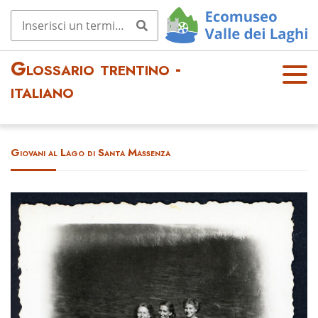
Glossario trentino -
OPE
italiano
N
MEN
U
Giovani al Lago di Santa Massenza