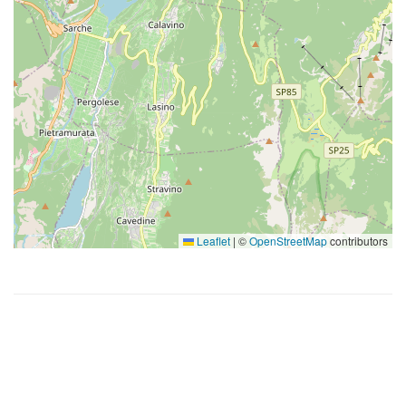
Leaflet
|
©
OpenStreetMap
contributors