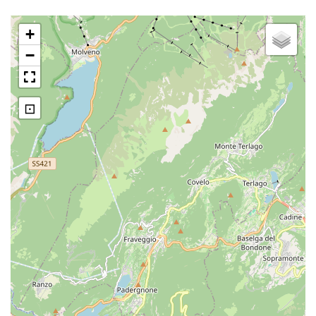
Giovani al Lago di Santa Massenza
+
Rifugio di Fraveggio
−
stól
⊡
Veduta di Fraveggio
Veduta di Vezzano e parco
ottocentesco