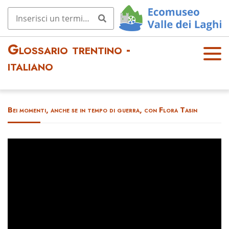
Glossario trentino -
OPE
italiano
N
MEN
U
Bei momenti, anche se in tempo di guerra, con Flora Tasin