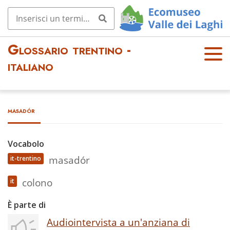
Glossario trentino -
OPE
italiano
N
MEN
U
masadór
Vocabolo
masadór
it-trentino
colono
it
È parte di
Audiointervista a un'anziana di