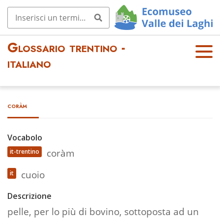
Glossario trentino -
OPE
italiano
N
MEN
U
coràm
Vocabolo
coràm
it-trentino
cuoio
it
Descrizione
pelle, per lo più di bovino, sottoposta ad un