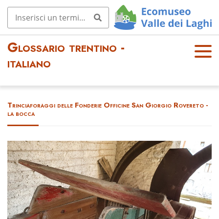
Glossario trentino -
OPE
italiano
N
MEN
U
Trinciaforaggi delle Fonderie Officine San Giorgio Rovereto -
la bocca