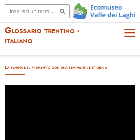
Glossario trentino -
OPE
italiano
N
MEN
U
La semina del frumento con una seminatrice storica