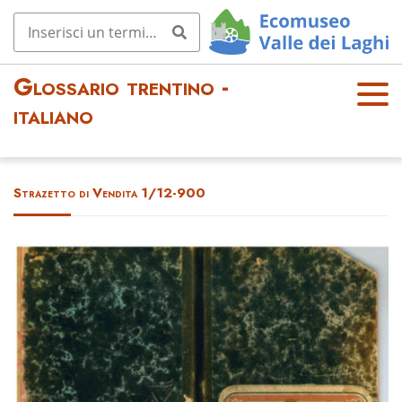
Glossario trentino -
OPE
italiano
N
MEN
U
Strazetto di Vendita 1/12-900