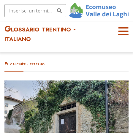
Glossario trentino -
OPE
italiano
N
MEN
U
El calcinèr - esterno