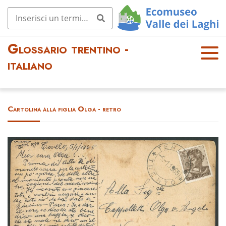
Glossario trentino -
OPE
italiano
N
MEN
U
Cartolina alla figlia Olga - retro