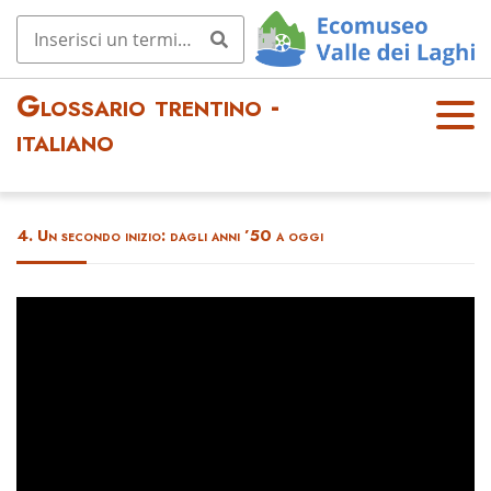
Glossario trentino -
OPE
italiano
N
MEN
U
4. Un secondo inizio: dagli anni ’50 a oggi