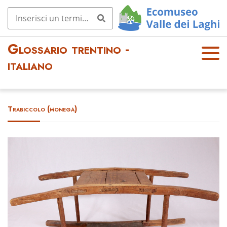
Glossario trentino -
OPE
italiano
N
MEN
U
Trabiccolo (monega)