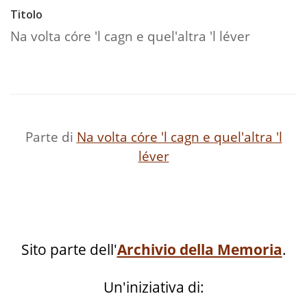
Titolo
Na volta córe 'l cagn e quel'altra 'l léver
Parte di
Na volta córe 'l cagn e quel'altra 'l
léver
Sito parte dell'
Archivio della Memoria
.
Un'iniziativa di: