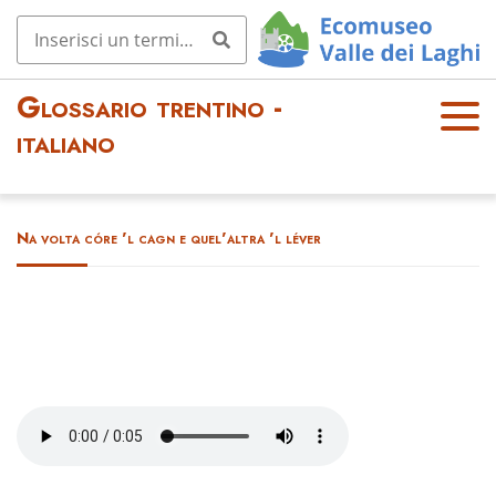
Glossario trentino -
OPE
italiano
N
MEN
U
Na volta córe 'l cagn e quel'altra 'l léver