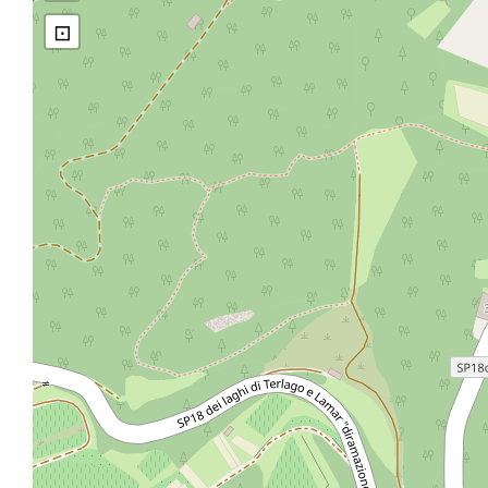
⊡
Giocando con la carriola
Il capitello di Sant'Anna