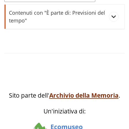
Contenuti con "È parte di: Previsioni del
tempo"
ghéba
gnènt
lassar (lasar)
róndola
Sito parte dell'
Archivio della Memoria
.
sércio
Un'iniziativa di:
sgolàr