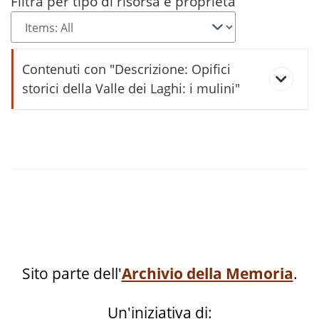
Filtra per tipo di risorsa e proprietà
Contenuti con "Descrizione: Opifici
storici della Valle dei Laghi: i mulini"
Al vecchio mulino
Antichi mulini di Ciago
Antichi mulini di Fraveggio
Sito parte dell'
Archivio della Memoria
.
Antichi mulini di Padergnone
Un'iniziativa di: