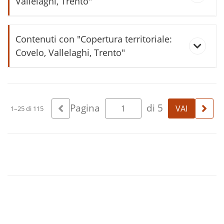
Vallelaghi, Trento"
Maso Ariol, Vallelaghi, Trento
Scuola elementare di Covelo
Contenuti con "Copertura territoriale:
Covelo, Vallelaghi, Trento"
Antichi mulini di Covelo e Maso
Parisoi
Pagina
di 5
1–25 di 115
Calchère e cave di Vallelaghi
Cartolina alla figlia Olga
Cartolina con buffe abbreviazioni