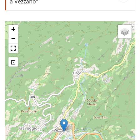
a Vezzano"
La piazza di Vezzano
+
−
Prima corriera di linea Ponte Arche
Trento
⊡