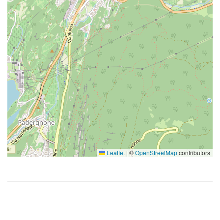
Leaflet
|
©
OpenStreetMap
contributors