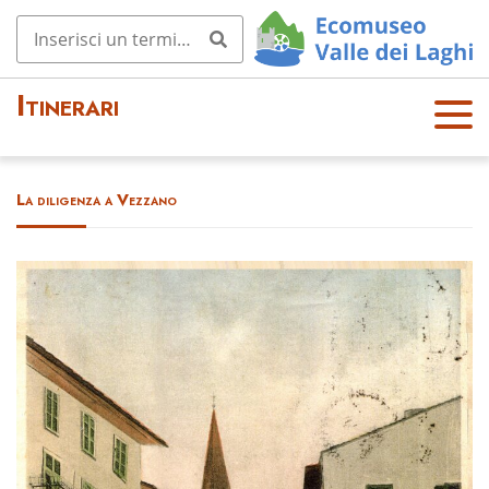
Itinerari
OPE
N
MEN
La diligenza a Vezzano
U