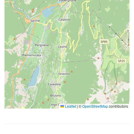
Leaflet
|
©
OpenStreetMap
contributors