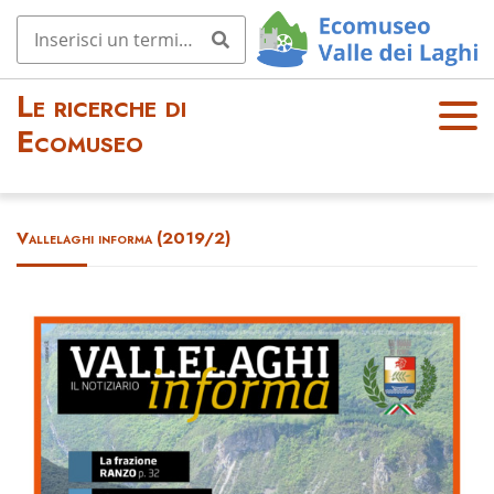
Le ricerche di
OPE
Ecomuseo
N
MEN
U
Vallelaghi informa (2019/2)