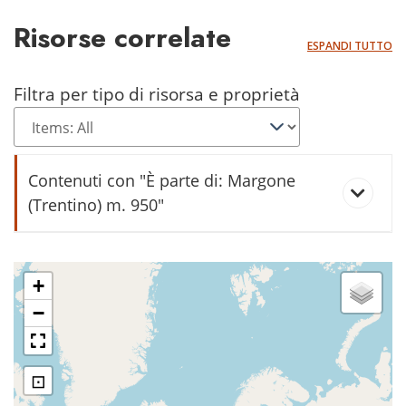
Risorse correlate
ESPANDI TUTTO
Filtra per tipo di risorsa e proprietà
Contenuti con "È parte di: Margone
(Trentino) m. 950"
balòt
+
−
griso
⊡