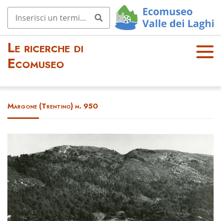
Le ricerche di
OPE
Ecomuseo
N
MEN
U
Margone (Trentino) m. 950