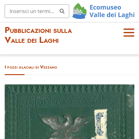
Pubblicazioni sulla
OPE
Valle dei Laghi
N
MEN
U
I pozzi glaciali di Vezzano