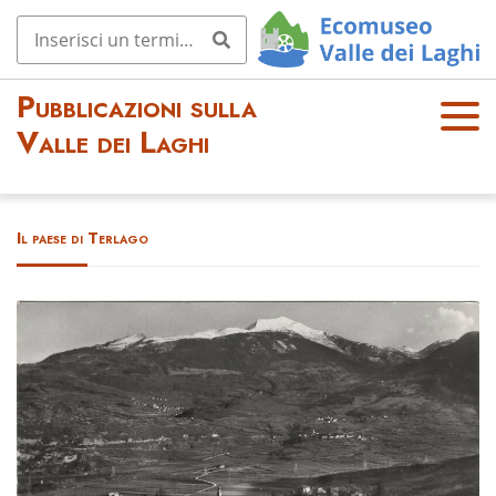
Pubblicazioni sulla
OPE
Valle dei Laghi
N
MEN
U
Il paese di Terlago