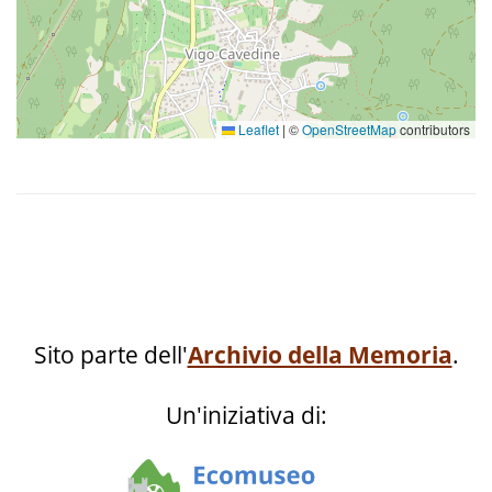
róda
sóra
Leaflet
|
©
OpenStreetMap
contributors
sóta
strózec
vècio
Sito parte dell'
Archivio della Memoria
.
zzinquanta (zinquanta)
Un'iniziativa di:
zzinque (zinque)