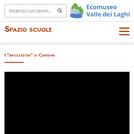
Spazio scuole
OPE
N
MEN
I "brozzadóri" di Cavedine
U