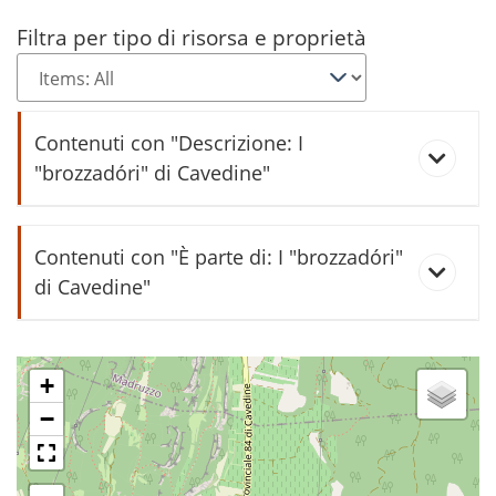
Filtra per tipo di risorsa e proprietà
Contenuti con "Descrizione: I
"brozzadóri" di Cavedine"
Raccolta di Roberto Pedrotti
Contenuti con "È parte di: I "brozzadóri"
di Cavedine"
aidàr
+
−
àlter
bò