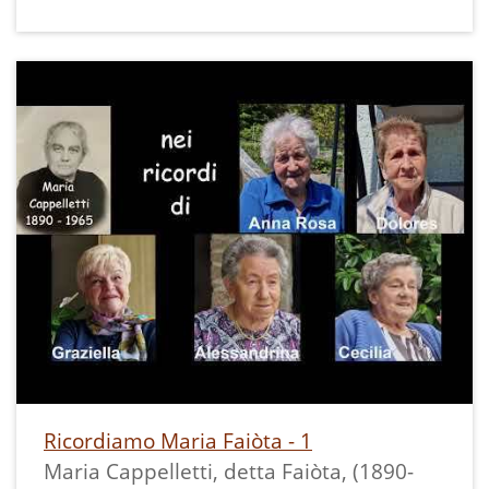
Fra gli altri ricordi, rammenta qualche
spezzone della canzone Lilì Marleene
modificata in tempo di guerra; li
riportiamo qui nella speranza che
possano richiamare alla memoria di
qualcun altro qualche altro pezzo e che
lo voglia condividere con l'archivio.
"Svegliatevi milanesi, vengon gli inglesi
a bombardare la gran città...
Come son strani quei confettoni che
Ricordiamo Maria Faiòta - 1
Maria Cappelletti, detta Faiòta, (1890-