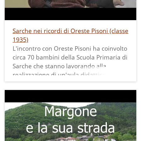
Sarche nei ricordi di Oreste Pisoni (classe
1935)
L'incontro con Oreste Pisoni ha coinvolto
circa 70 bambini della Scuola Primaria di
Sarche che stanno lavorando alla
realizzazione di un'aula didattica
all'aperto sul tema natura, posta sulla
ciclabile lungo il fiume Sarca, e che
vogliono arricchire con testimonianze
nell'aula virtuale collegata.
Oreste è riuscito a mantenere viva la
loro attenzione ed a rispondere alla
miriade di domande che gli sono state