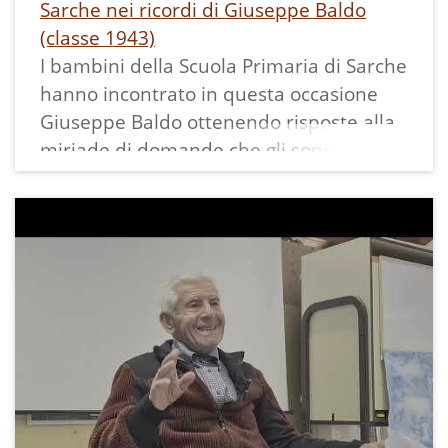
Sarche nei ricordi di Giuseppe Baldo
(classe 1943)
I bambini della Scuola Primaria di Sarche
hanno incontrato in questa occasione
Giuseppe Baldo ottenendo risposte alla
miriade di domande che gli sono state
poste sui temi più disparati della vita
quotiadiana di un tempo a Sarche ed
accogliendo con stupore similitudini e
differenze con la precedente
testimonianza di chi era poco più
vecchio di lui: