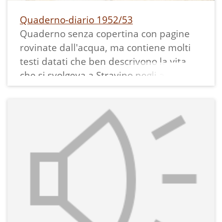
missioni
Quaderno-diario 1952/53
23.10.56 - Ricerche alla "Fontana
Quaderno senza copertina con pagine
Romana"
rovinate dall'acqua, ma contiene molti
9.11.56 - Ricerche sul Dos Piovan
testi datati che ben descrivono la vita
che si svolgeva a Stravino negli anni 50'
visti da una bambina di 11-12 anni
(classe 1941).
Questi i contenuti delle pagine
scansionate:
1.12 - Il mio primo castigo
L'incendio del nostro piccolo paese
S'avvicina il Santo Natale
26.12 - Il giorno del S. Natale
31.12 - È l'ultimo giorno dell'anno
1.1. - L'anno nuovo 1953