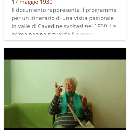
17 maggio 1930
inalterata la sua capacità di coinvolgere
Il documento rappresenta il programma
la classe, nonostante non potesse girare
per un itinerario di una visita pastorale
fra i banchi, come le veniva naturale, per
in valle di Cavedine svoltasi nel 1930. La
problemi di ripresa video in assenza dei
prima pagina riguarda il programma di
bambini.
previsione, mentre le pagine seguenti il
I bambini sono riusciti a intervenire con
riassunto della visita pastorale
ordine, a mantenersi concentrati, a
avvenuta.
prendere appunti sulle risposte alle
La partenza della visita fu a Calavino e a
rispettive domande con l'aiuto
seguire il territorio di Cavedine.
dell'insegnante.
Interessante risulta l'esame degli scolari
Le poche parole dialettali citate sono
e le cresime fatte a Cavedine e a Vigo.
state spiegate direttamente nel video,
Fu visitato il paese di Stravino e il giorno
comunque in fondo a questa scheda
seguente Vigo e Brusino.
sono riportati i termini dialettali usati
Seguono le visite di Lasino, Madruzzo,
con il collegamento al glossario.
Ranzo e Margone.