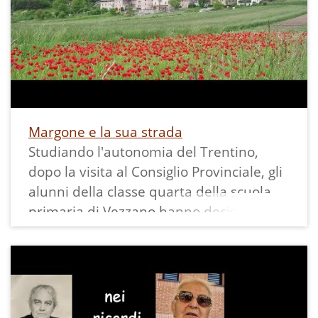
poste sui temi più disparati della vita
quotiadiana di un tempo a Sarche.
Margone e la sua strada
Studiando l'autonomia del Trentino,
dopo la visita al Consiglio Provinciale, gli
alunni della classe quarta della scuola
primaria di Vezzano hanno deciso di
approfondire il tema della
provincializzazione delle strade sul loro
territorio e di percorrere la più
interessante andando a visitare il paese
di Margone.