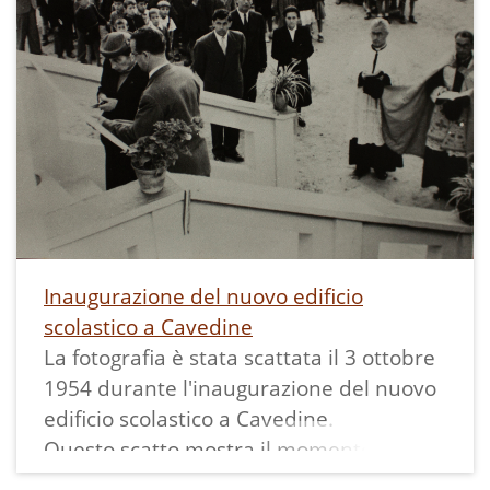
A parte riportiamo anche il suo racconto
sul lavoro stagionale che faceva alla
"fabbrica delle noci":
Inaugurazione del nuovo edificio
scolastico a Cavedine
La fotografia è stata scattata il 3 ottobre
1954 durante l'inaugurazione del nuovo
edificio scolastico a Cavedine.
Questo scatto mostra il momento del
taglio del nastro tricolore da parte della