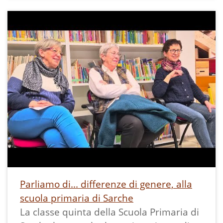
panificio Tecchiolli, e alla sua
dipendente Rosanna Chemelli,
responsabile del negozio di generi
alimentari Tecchiolli di Vezzano.
I bambini hanno potuto in questa
occasione visitare il primo panificio, il
negozio e gustare i prodotti Tecchiolli.
Questo articolo era stato pubblicato con
lo stesso titolo nel diario di classe sul sito
ww.icvalledeilaghi.it, poi dismesso.
Parliamo di... differenze di genere, alla
scuola primaria di Sarche
La classe quinta della Scuola Primaria di