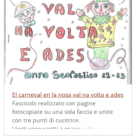
scenario è lo stesso: una scuola vista
come luogo in cui i figli vengono
principalmente custoditi ed educati, con
severità, pochi mezzi e formazione di
genere differente.
El carneval en la nosa val na volta e ades
Fascicolo realizzato con pagine
fotocopiate su una sola faccia e unite
con tre punti di cucitrice.
I testi sono scritti a mano, i disegni