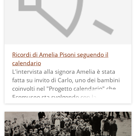
Alla visione del video assemblato ha poi
voluto aggiungere ancora qualche
ricordo.
Come di consueto, in fondo alla scheda
trovate i termini dialettali utilizzati da
Gemma ed inseriti nel nostro glossario;
Ricordi di Amelia Pisoni seguendo il
se non capite qualche altra parola
calendario
provate ad utilizzare la ricerca libera, se
L'intervista alla signora Amelia è stata
avete richieste o precisazioni da fare
fatta su invito di Carlo, uno dei bambini
non esitate a contattarci.
coinvolti nel "Progetto calendario" che
Ecomuseo sta svolgendo con la
collaborazione delle scuole del territorio.
Come si vede dall'indice, molte sono le
ricorrenze raccontate con trasporto da
Amelia, classe 1940.