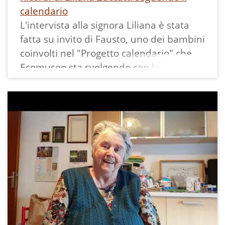
calendario
L'intervista alla signora Liliana è stata
fatta su invito di Fausto, uno dei bambini
coinvolti nel "Progetto calendario" che
Ecomuseo sta svolgendo con la
collaborazione delle scuole del territorio.
Liliana, classe 1949, ha raccontato, con
trasporto e talvolta con commozione,
molti momenti della vita di Ciago e della
sua famiglia quando lei era una
bambina, esprimendosi per lo più in
lingua italiana, ma di tanto in tanto
anche il dialetto ha fatto capolino: anche
quello fa parte della sua e nostra storia!
Frequente anche l'uso di località: San
Rocco all'interno del paese; Olif, Pian,