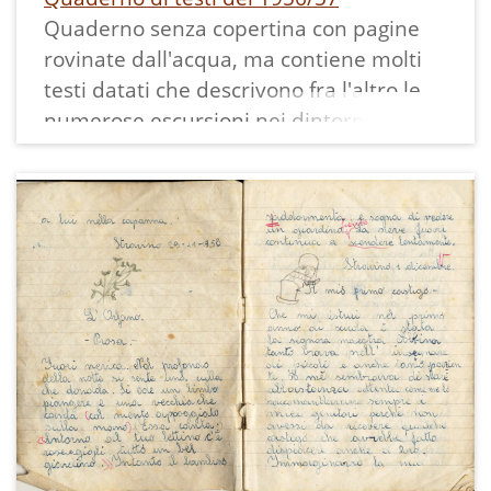
Quaderno senza copertina con pagine
rovinate dall'acqua, ma contiene molti
testi datati che descrivono fra l'altro le
numerose escursioni nei dintorni di
Stravino fatte dall'autrice coi suoi
compagni ed il maestro .
Questi i contenuti delle pagine
scansionate:
4.10.56 - La mia casa
9.10.56 - Un'escursione in loc.
"Uccelliera"
12.10.56 - Esplorazioni e ricerche alla
"Casoleta"
15.10.56 - Ricerche in loc. "Uccelliera"
19.10.56 - Ricerche alla "Cosinata"
21.10.56 - La giornata mondiale delle