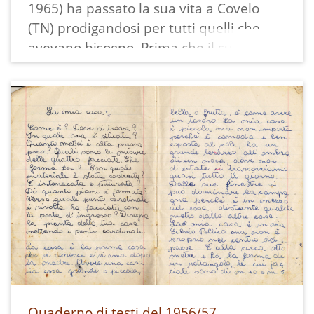
1965) ha passato la sua vita a Covelo
(TN) prodigandosi per tutti quelli che
avevano bisogno. Prima che il suo
ricordo vada perso, raccogliamo la
testimonianza di chiunque l'abbia
conosciuta; pubblichiamo in questo
video le prime cinque voci nella
speranza che stimolino altri a
condividere i loro ricordi.
Questo video è stato localizzato a Covelo
sulla piazza che è stata poi dedicata a
Maria, anche se le interviste provengono
da luoghi diversi.
Quaderno di testi del 1956/57