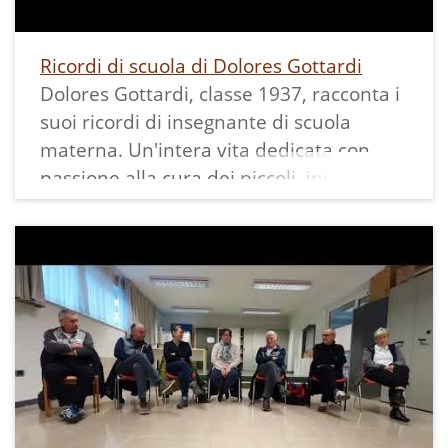
Infine a Calavino si tenne una
Ricordi di scuola di Dolores Gottardi
Dolores Gottardi, classe 1937, racconta i
suoi ricordi di insegnante di scuola
materna. Un'intera vita dedicata con
passione alla cura dei piccoli, iniziata
giovanissima quando, nel 1955, accetta il
primo incarico con l'O.N.A.I.R..
Successivamente insegna nella scuola di
Lases, per 7 anni. Nel 1960, con la
nascita della scuola materna statale, la
signora Dolores partecipa al concorso
pubblico e prende posto a S. Agnese,
accompagnando i bambini delle cinque
frazioni della zona. Si sposta poi a