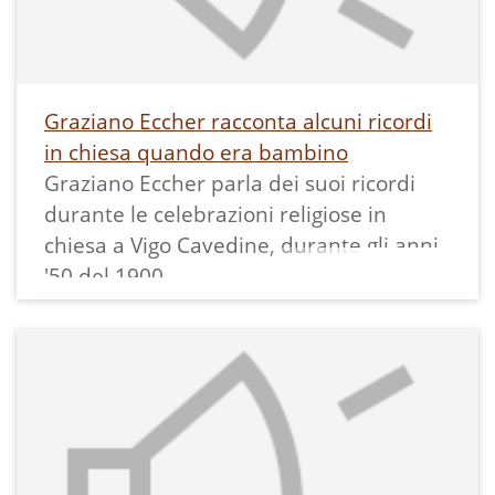
8.1 - Il presepio
- Diario [spavento]
3.2 - Diario [letture]
5.2 - Tempo di carnevale e maschere
Graziano Eccher racconta alcuni ricordi
Diario [venerazione alla Madonna]
in chiesa quando era bambino
Diario [carnevale]
Graziano Eccher parla dei suoi ricordi
Diario [spettacolo]
durante le celebrazioni religiose in
6.3 - Diario [cane e gatto]
chiesa a Vigo Cavedine, durante gli anni
La pulizia della casa
'50 del 1900.
Questo contenuto deriva da una video
intervista realizzata nel 2019.