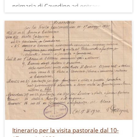
primaria di Cavedine ad entrare in
classe per rispondere alle curiosità dei
bambini sulla sua esperienza di scolara
e maestra.
È stato questo uno degli incontri
all'interno del progetto coordinato da
ecomuseo della Valle dei Laghi per la
ricostruzione della storia delle scuole del
Comune di Cavedine.
Gli intervistatori sono stati gli alunni
della classe terza di Cavedine.
Nonostante la classe numerosa, ogni
bambino ha avuto la possibilità di
soddisfare le proprie curiosità
incontrando grande disponibilità dalla
Itinerario per la visita pastorale dal 10-
maestra Lina, che ha mantenuto